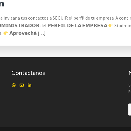
𝗻
nvitar a tus contactos a SEGUIR el perfil de tu empresa. A continuació
𝗡𝗜𝗦𝗧𝗥𝗔𝗗𝗢𝗥 del 𝗣𝗘𝗥𝗙𝗜𝗟 𝗗𝗘 𝗟𝗔 𝗘𝗠𝗣𝗥𝗘𝗦𝗔
Si administ
s.
𝗔𝗽𝗿𝗼𝘃𝗲𝗰𝗵𝗮́ […]
Contactanos
S
R