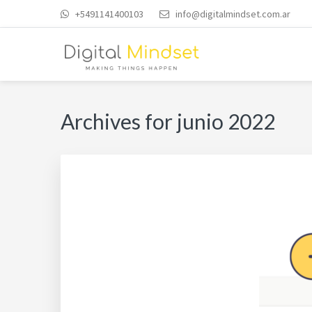
Skip
Skip
Skip
+5491141400103
info@digitalmindset.com.ar
to
to
to
primary
main
footer
navigation
content
DIGITAL MINDSET | 
Archives for junio 2022