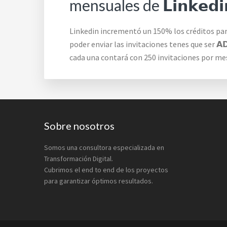
mensuales de 𝗟𝗶𝗻𝗸𝗲𝗱𝗶
Linkedin incrementó un 150% los créditos para i
poder enviar las invitaciones tenes que ser 𝗔𝗗𝗠
cada una contará con 250 invitaciones por me
Footer
Sobre nosotros
Somos una consultora especializada en
Transformación Digital.
Cubrimos el end to end de los proyectos
para garantizar óptimos resultados.