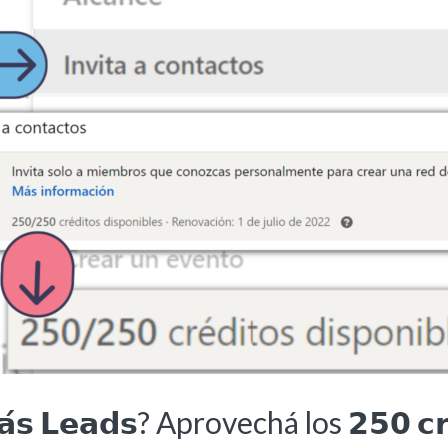
𝗺𝗮́𝘀 𝗟𝗲𝗮𝗱𝘀? Aprovechá los 𝟮𝟱𝟬 𝗰