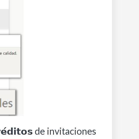
𝗿𝗲́𝗱𝗶𝘁𝗼𝘀 de invitaciones