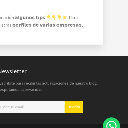
n 𝗮𝗹𝗴𝘂𝗻𝗼𝘀 𝘁𝗶𝗽𝘀
Para
ras 𝗽𝗲𝗿𝗳𝗶𝗹𝗲𝘀 𝗱𝗲 𝘃𝗮𝗿𝗶𝗮𝘀 𝗲𝗺𝗽𝗿𝗲𝘀𝗮𝘀,
Newsletter
uscribite para recibir las actualizaciones de nuestro blog.
espetamos tu privacidad