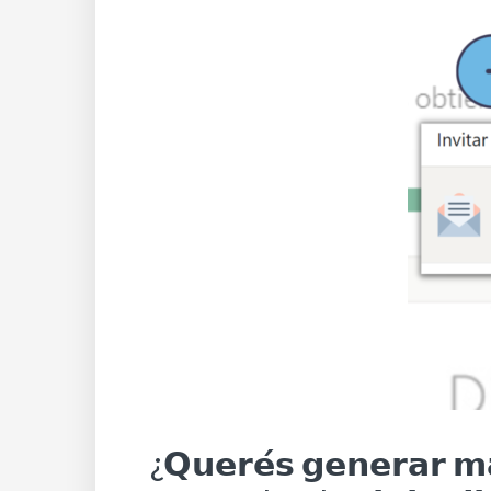
¿𝗤𝘂𝗲𝗿𝗲́𝘀 𝗴𝗲𝗻𝗲𝗿𝗮𝗿 