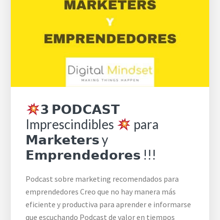
𝟯 𝗣𝗢𝗗𝗖𝗔𝗦𝗧
Imprescindibles
para
𝗠𝗮𝗿𝗸𝗲𝘁𝗲𝗿𝘀 y
𝗘𝗺𝗽𝗿𝗲𝗻𝗱𝗲𝗱𝗼𝗿𝗲𝘀 !!!
Podcast sobre marketing recomendados para
emprendedores Creo que no hay manera más
eficiente y productiva para aprender e informarse
que escuchando Podcast de valor en tiempos