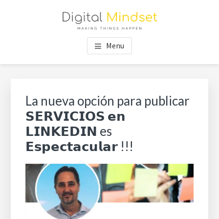
Skip
Skip
Skip
to
to
to
main
primary
footer
DIGITAL MINDSET |
content
sidebar
Menu
CONSULTORES DIGITALES
Primary
Sea
Sidebar
thi
La nueva opción para publicar
web
𝗦𝗘𝗥𝗩𝗜𝗖𝗜𝗢𝗦 𝗲𝗻
𝗟𝗜𝗡𝗞𝗘𝗗𝗜𝗡 es
𝗘𝘀𝗽𝗲𝗰𝘁𝗮𝗰𝘂𝗹𝗮𝗿 !!!